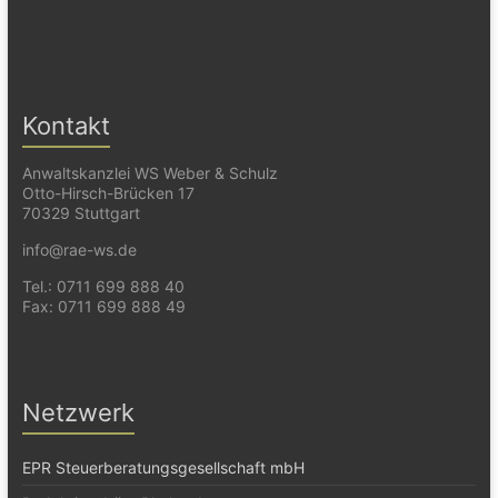
Kontakt
Anwaltskanzlei WS Weber & Schulz
Otto-Hirsch-Brücken 17
70329 Stuttgart
info@rae-ws.de
Tel.: 0711 699 888 40
Fax: 0711 699 888 49
Netzwerk
EPR Steuerberatungsgesellschaft mbH