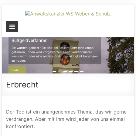
Skip
to
content
Anwaltskanzlei
WS
Bußgeldverfahren
Weber
Sie wurden geblitzt? Sie sind bei Rotlicht über eine Ampel
gefahren, Ihnen wird vorgeworfen einen Verkehrsunfall
verursacht oder eine andere Ordnungswidrigkeit begangen
&
zu haben.
Schulz
mehr ...
Wir
Erbrecht
sind
in
unterschiedlichen
Rechtsgebieten
Der Tod ist ein unangenehmes Thema, das wir gerne
spezialisiert.
verdrängen. Aber mit ihm wird jeder von uns einmal
konfrontiert.