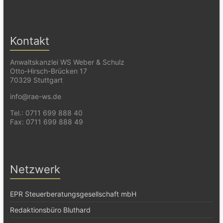
Kontakt
Anwaltskanzlei WS Weber & Schulz
Otto-Hirsch-Brücken 17
70329 Stuttgart
info@rae-ws.de
Tel.: 0711 699 888 40
Fax: 0711 699 888 49
Netzwerk
EPR Steuerberatungsgesellschaft mbH
Redaktionsbüro Bluthard