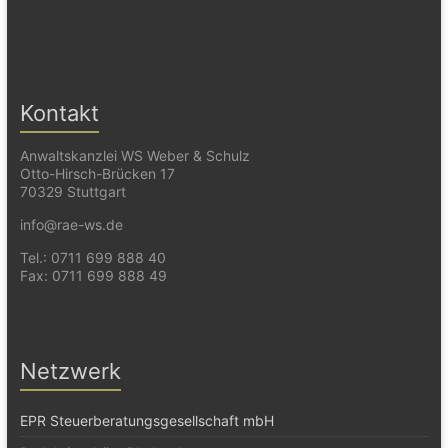
Kontakt
Anwaltskanzlei WS Weber & Schulz
Otto-Hirsch-Brücken 17
70329 Stuttgart
info@rae-ws.de
Tel.: 0711 699 888 40
Fax: 0711 699 888 49
Netzwerk
EPR Steuerberatungsgesellschaft mbH